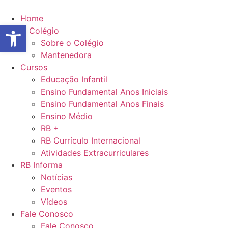
Ir
para
Home
Abrir a barra de ferramentas
o
O Colégio
conteúdo
Sobre o Colégio
Mantenedora
Cursos
Educação Infantil
Ensino Fundamental Anos Iniciais
Ensino Fundamental Anos Finais
Ensino Médio
RB +
RB Currículo Internacional
Atividades Extracurriculares
RB Informa
Notícias
Eventos
Vídeos
Fale Conosco
Fale Conosco