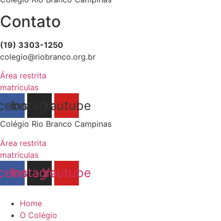
Contato
(19) 3303-1250
colegio@riobranco.org.br
Área restrita
matrículas
cebook
Instagram
Youtube
Colégio Rio Branco Campinas
Área restrita
matrículas
cebook
Instagram
Youtube
Home
O Colégio