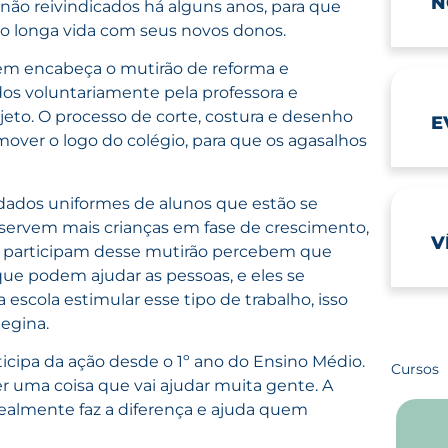
N
 não reivindicados há alguns anos, para que
do longa vida com seus novos donos.
quem encabeça o mutirão de reforma e
os voluntariamente pela professora e
eto. O processo de corte, costura e desenho
E
over o logo do colégio, para que os agasalhos
dados uniformes de alunos que estão se
servem mais crianças em fase de crescimento,
V
ue participam desse mutirão percebem que
e podem ajudar as pessoas, e eles se
scola estimular esse tipo de trabalho, isso
egina.
ticipa da ação desde o 1º ano do Ensino Médio.
Cursos
r uma coisa que vai ajudar muita gente. A
realmente faz a diferença e ajuda quem