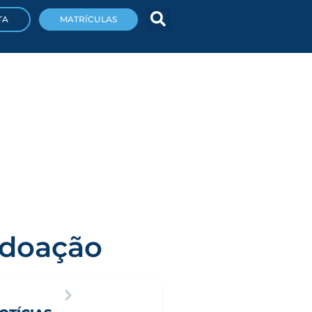
TA
MATRÍCULAS
 doação