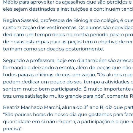
Médio para aproveitar os agasalhos que são perdidos e
eles sejam destinados a instituições e continuem ten
Regina Sassaki, professora de Biologia do colégio, é 
customização das vestimentas. Os alunos são convidad
dedicam um tempo deles no contra período para o proj
de novas estampas para as peças tem o objetivo de rem
tenham como ser doados posteriormente.
Segundo a professora, hoje em dia também são arreca
formando e deixando a escola, além de peças que não 
todos para as oficinas de customização. “Os alunos q
podem dedicar um pouco do seu tempo a atividades qu
sentem muito bem participando. É muito importante a e
traz uma satisfação muito grande para nós”, comenta R
Beatriz Machado Marchi, aluna do 3º ano B, diz que par
“São poucas horas do nosso dia que gastamos para faze
quantidade em si não importa, a participação é o que 
precisa”.