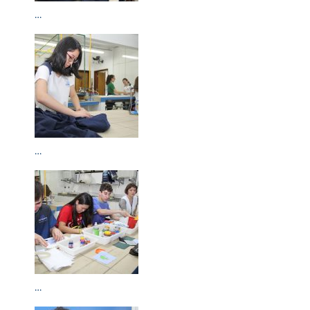
…
…
…