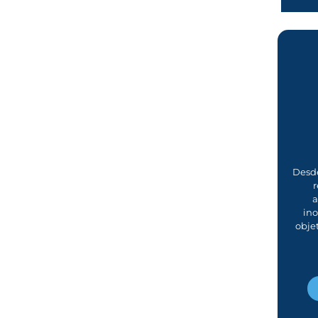
Desde
r
a
in
obje