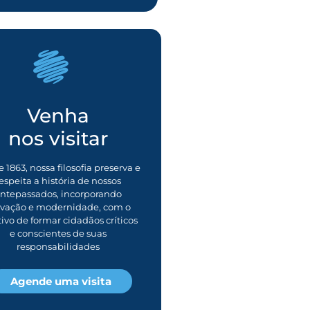
Venha
nos visitar
 1863, nossa filosofia preserva e
espeita a história de nossos
ntepassados, incorporando
ovação e modernidade, com o
tivo de formar cidadãos críticos
e conscientes de suas
responsabilidades
Agende uma visita