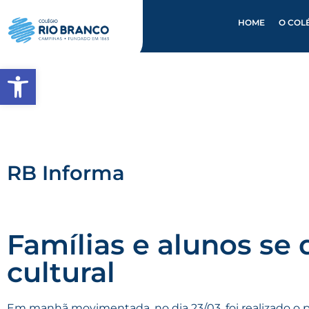
HOME
O COL
Abrir a barra de ferramentas
RB Informa
Famílias e alunos se
cultural
Em manhã movimentada, no dia 23/03, foi realizado o p