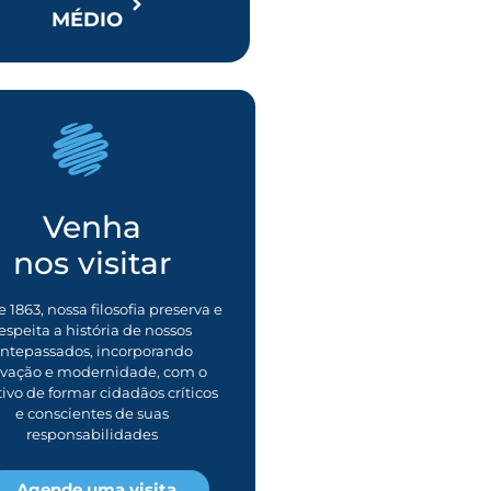
MÉDIO
Venha
nos visitar
 1863, nossa filosofia preserva e
espeita a história de nossos
ntepassados, incorporando
ovação e modernidade, com o
tivo de formar cidadãos críticos
e conscientes de suas
responsabilidades
Agende uma visita