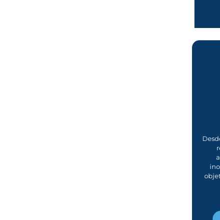
Desde
r
a
in
obje