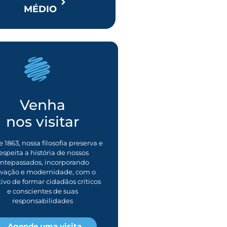
MÉDIO
Venha
nos visitar
 1863, nossa filosofia preserva e
espeita a história de nossos
ntepassados, incorporando
ovação e modernidade, com o
tivo de formar cidadãos críticos
e conscientes de suas
responsabilidades
Agende uma visita