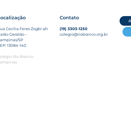
ocalização
Contato
Á
ua Cecília Feres Zogbi s/n
(19) 3303-1250
arão Geraldo –
colegio@riobranco.org.br
ampinas/SP
EP: 13084-140
olégio Rio Branco
ampinas