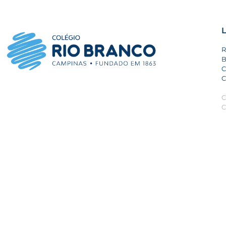
L
R
B
C
C
C
C