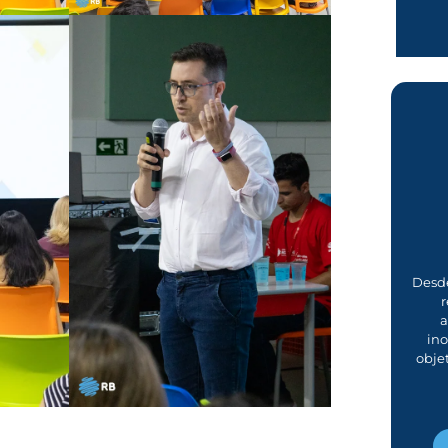
Desde
r
a
in
obje