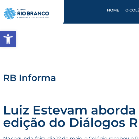
HOME
O COL
Abrir a barra de ferramentas
RB Informa
Luiz Estevam aborda 
edição do Diálogos 
Na segunda-feira, dia 12 de maio, o Colégio recebeu o