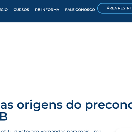
ÁREA RESTRI
ÉGIO
CURSOS
RB INFORMA
FALE CONOSCO
as origens do precon
RB
 Prof. Luiz Estevam Fernandes para mais uma