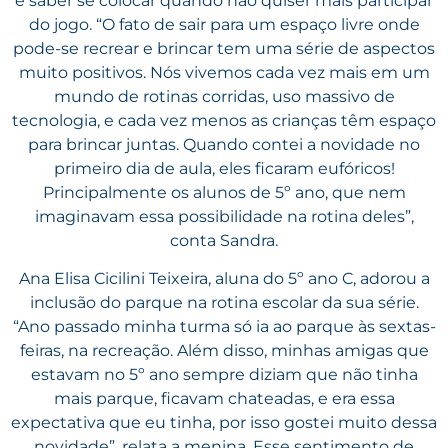
e saber se colocar quando não quiser mais participar
do jogo. “O fato de sair para um espaço livre onde
pode-se recrear e brincar tem uma série de aspectos
muito positivos. Nós vivemos cada vez mais em um
mundo de rotinas corridas, uso massivo de
tecnologia, e cada vez menos as crianças têm espaço
para brincar juntas. Quando contei a novidade no
primeiro dia de aula, eles ficaram eufóricos!
Principalmente os alunos de 5º ano, que nem
imaginavam essa possibilidade na rotina deles”,
conta Sandra.
Ana Elisa Cicilini Teixeira, aluna do 5º ano C, adorou a
inclusão do parque na rotina escolar da sua série.
“Ano passado minha turma só ia ao parque às sextas-
feiras, na recreação. Além disso, minhas amigas que
estavam no 5º ano sempre diziam que não tinha
mais parque, ficavam chateadas, e era essa
expectativa que eu tinha, por isso gostei muito dessa
novidade”, relata a menina. Esse sentimento de