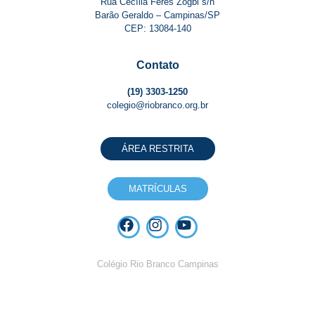
Rua Cecília Feres Zogbi s/n
Barão Geraldo – Campinas/SP
CEP: 13084-140
Contato
(19) 3303-1250
colegio@riobranco.org.br
ÁREA RESTRITA
MATRÍCULAS
Colégio Rio Branco Campinas