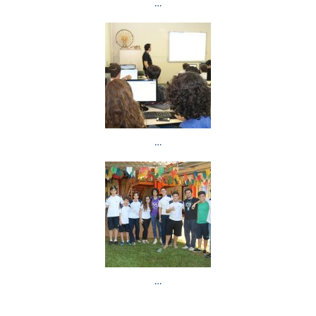
…
…
…