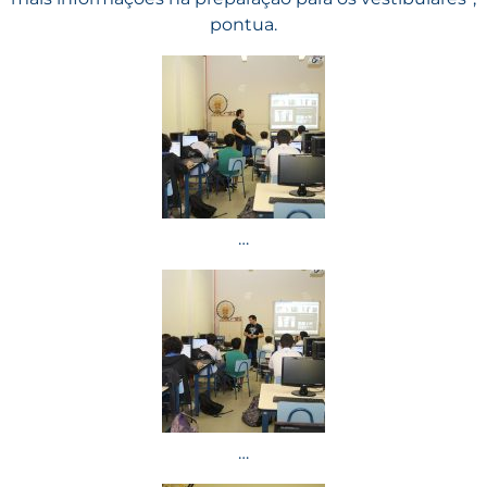
pontua.
…
…