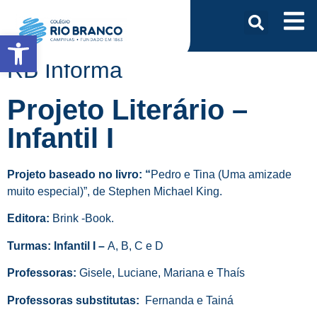
Abrir a barra de ferramentas
RB Informa
Projeto Literário –
Infantil I
Projeto baseado no livro: “
Pedro e Tina (Uma amizade
muito especial)”, de Stephen Michael King.
Editora:
Brink -Book.
Turmas: Infantil I –
A, B, C e D
Professoras:
Gisele, Luciane, Mariana e Thaís
Professoras substitutas:
Fernanda e Tainá