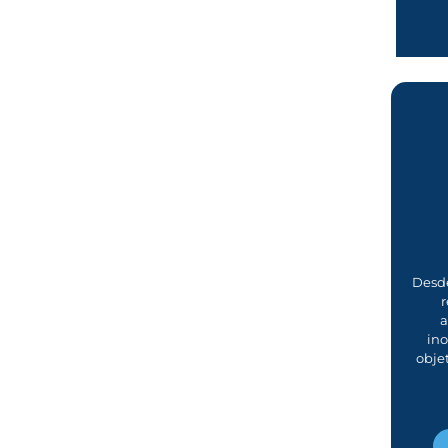
Desde
r
a
in
obje