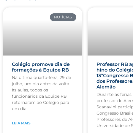
NOTÍCIAS
Colégio promove dia de
Professor RB a
formações à Equipe RB
hino do Colégi
13ºCongresso B
Na última quarta-feira, 29 de
dos Professore
julho, um dia antes da volta
Alemão
às aulas, todos os
Durante as férias 
funcionários da Equipe RB
professor de Ale
retornaram ao Colégio para
Scanavini partici
um dia
Congresso Brasile
Professores de A
LEIA MAIS
Universidade de 