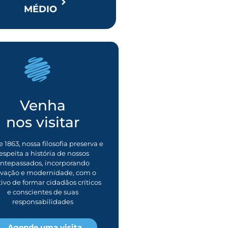
MÉDIO
Venha
nos visitar
 1863, nossa filosofia preserva e
espeita a história de nossos
ntepassados, incorporando
ovação e modernidade, com o
tivo de formar cidadãos críticos
e conscientes de suas
responsabilidades
Agende uma visita