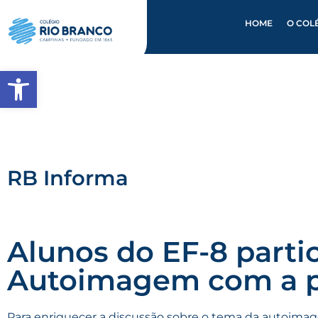
HOME
O COL
Abrir a barra de ferramentas
RB Informa
Alunos do EF-8 parti
Autoimagem com a ps
Para enriquecer a discussão sobre o tema da autoimag