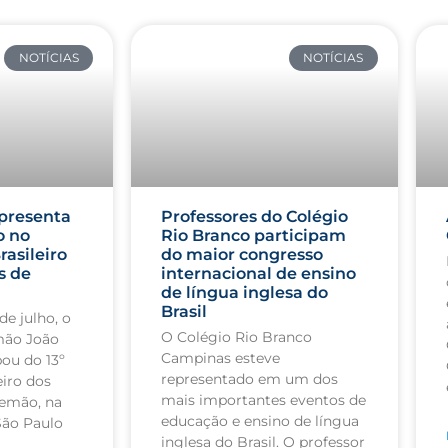
NOTÍCIAS
NOTÍCIAS
presenta
Professores do Colégio
o no
Rio Branco participam
rasileiro
do maior congresso
s de
internacional de ensino
de língua inglesa do
Brasil
de julho, o
O Colégio Rio Branco
mão João
Campinas esteve
pou do 13º
representado em um dos
iro dos
mais importantes eventos de
lemão, na
educação e ensino de língua
São Paulo
inglesa do Brasil. O professor