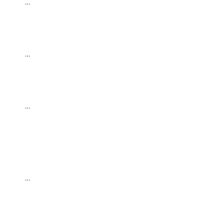
…
…
…
…