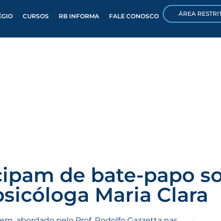
ÁREA RESTRI
ÉGIO
CURSOS
RB INFORMA
FALE CONOSCO
cipam de bate-papo s
icóloga Maria Clara
em, abordado pelo Prof. Rodolfo Gazzetta nas