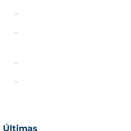
…
…
…
…
Últimas