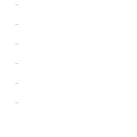
…
…
…
…
…
…