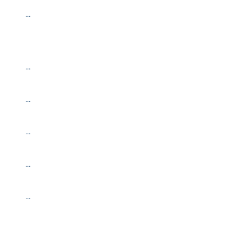
…
…
…
…
…
…