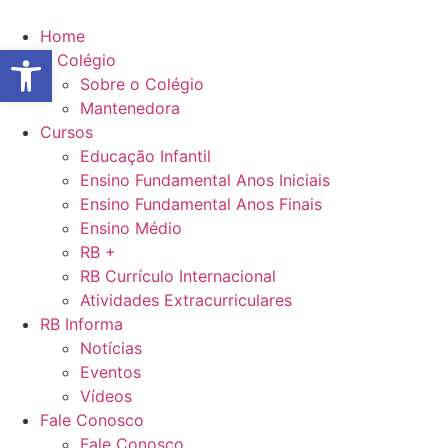
Ir
para
Home
Abrir a barra de ferramentas
o
O Colégio
conteúdo
Sobre o Colégio
Mantenedora
Cursos
Educação Infantil
Ensino Fundamental Anos Iniciais
Ensino Fundamental Anos Finais
Ensino Médio
RB +
RB Currículo Internacional
Atividades Extracurriculares
RB Informa
Notícias
Eventos
Vídeos
Fale Conosco
Fale Conosco