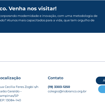
o. Venha nos visitar!
o, incorporando modernidade e inovação, com uma metodologia de
ado? Alunos mais capacitados para a vida, que tem orgulho de
ocalização
Contato
Á
ua Cecília Feres Zogbi s/n
(19) 3303-1250
arão Geraldo –
colegio@riobranco.org.br
ampinas/SP
EP: 13084-140