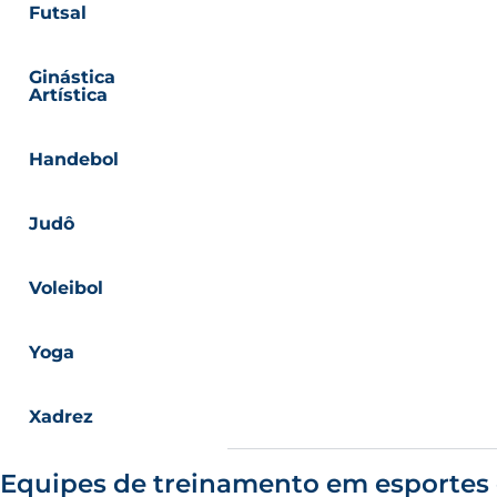
Futsal
Ginástica
Artística
Handebol
Judô
Voleibol
Yoga
Xadrez
Equipes de treinamento em esportes c