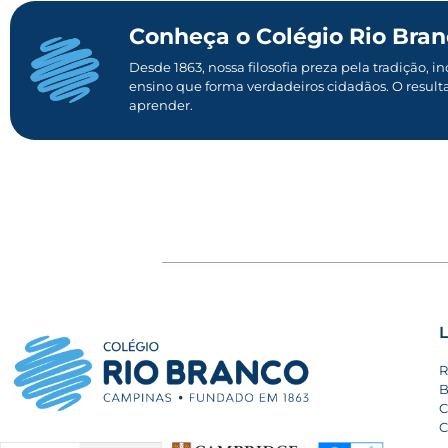
Conheça o Colégio Rio Branc
Desde 1863, nossa filosofia preza pela tradiçã
ensino que forma verdadeiros cidadãos. O result
aprender.
L
R
B
C
C