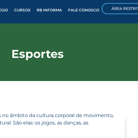
ÁREA RESTRI
ÉGIO
CURSOS
RB INFORMA
FALE CONOSCO
Esportes
das no âmbito da cultura corporal de movimento,
ral. São elas: os jogos, as danças, as
.